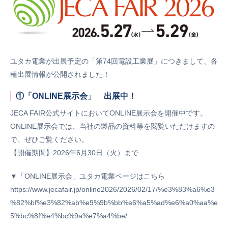
ユタカ電業が出展予定の「第74回電設工業展」につきまして、各
種出展情報が公開されました！
①「ONLINE展示会」 出展中！
JECA FAIR公式サイトにおいてONLINE展示会を開催中です。
ONLINE展示会では、当社の製品の資料等を閲覧いただけますの
で、ぜひご覧ください。
【開催期間】2026年6月30日（火）まで
▼「ONLINE展示会」ユタカ電業ページはこちら
https://www.jecafair.jp/online2026/2026/02/17/%e3%83%a6%e3
%82%bf%e3%82%ab%e9%9b%bb%e6%a5%ad%e6%a0%aa%e
5%bc%8f%e4%bc%9a%e7%a4%be/